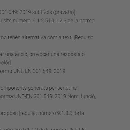
01.549: 2019 subtítols (gravats)]
uisits
número
9.1.2.5 i 9.1.2.3 de la norma
no tenen alternativa com a text. [Requisit
icar una acció, provocar una resposta o
olor]
 norma UNE-EN 301.549: 2019
 components generats per script no
 norma UNE-EN 301.549: 2019 Nom, funció,
propòsit [requisit
número
9.1.3.5 de la
it
número
9.1.4.3 de la norma UNE-EN