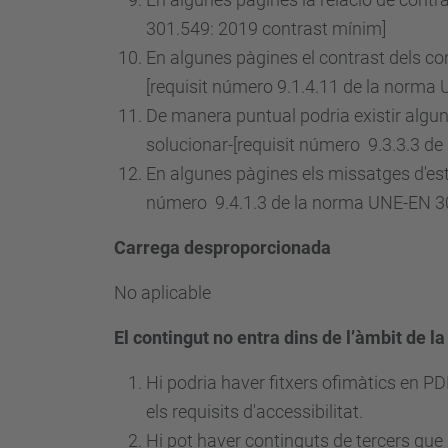
301.549: 2019 contrast mínim]
En algunes pàgines el contrast dels com
[requisit
número
9.1.4.11 de la norma 
De manera puntual podria existir algun 
solucionar-[requisit
número
9.3.3.3 de
En algunes pàgines els missatges d'est
número
9.4.1.3 de la norma UNE-EN 30
Carrega desproporcionada
No aplicable
El contingut no entra dins de l’àmbit de la
Hi podria haver fitxers ofimàtics en P
els requisits d'accessibilitat.
Hi pot haver continguts de tercers que 