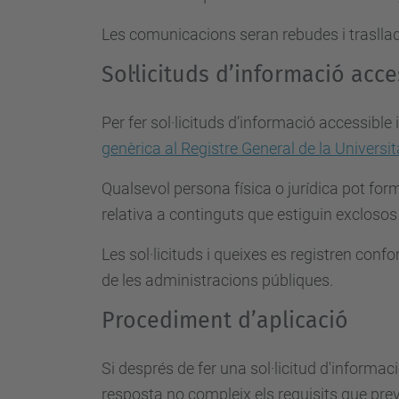
Les comunicacions seran rebudes i trasllad
Sol·licituds d’informació acce
Per fer sol·licituds d’informació accessible
genèrica al Registre General de la Universi
Qualsevol persona física o jurídica pot form
relativa a continguts que estiguin exclosos
Les sol·licituds i queixes es registren conf
de les administracions públiques.
Procediment d’aplicació
Si després de fer una sol·licitud d'informac
resposta no compleix els requisits que preve