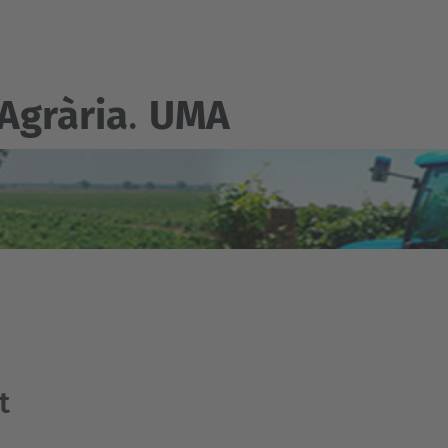
Agrària
.
UMA
t