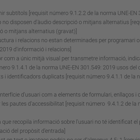
r subtítols [requisit
número
9.1.2.2 de la norma UNE-EN 3
 no disposen d'àudio descripció o mitjans alternatius [req
o mitjans alternatius (gravat)]
uctura i relacions no estan determinades per programari o 
019 d'informació i relacions]
lor com a únic mitjà visual per transmetre informació, ind
mero
9.1.4.1 de la norma UNE-EN 301.549: 2019 usos del c
 i identificadors duplicats [requisit
número
9.4.1.1 de la
terfície d'usuari com a elements de formulari, enllaços i
es pautes d'accessibilitat [requisit
número
9.4.1.2 de la
ue recopila informació sobre l'usuari no té identificat el 
ció del propòsit d'entrada]
st en text o imatges podria no ser d’almenys 4.5: 1 [requis