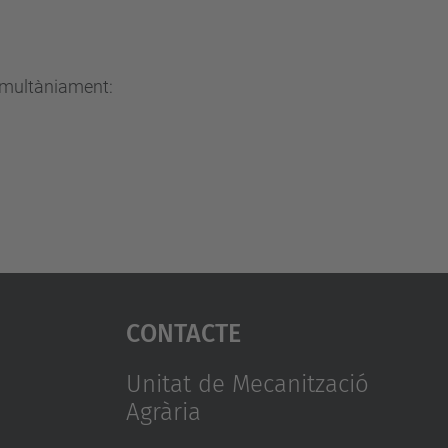
simultàniament:
Contacte
Unitat de Mecanització
Agrària