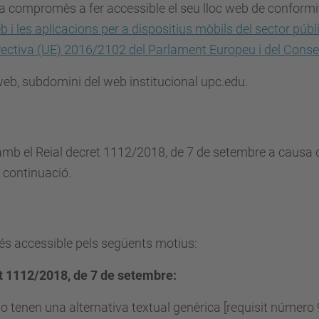
ha compromès a fer accessible el seu lloc web de conform
b i les aplicacions per a dispositius mòbils del sector públ
rectiva (UE) 2016/2102 del Parlament Europeu i del Consel
 web, subdomini del web institucional upc.edu.
mb el Reial decret 1112/2018, de 7 de setembre a causa d
 continuació.
 és accessible pels següents motius:
t 1112/2018, de 7 de setembre:
o tenen una alternativa textual genèrica [requisit númer