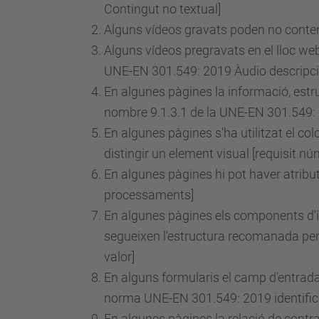
Contingut no textual]
Alguns vídeos gravats poden no conteni
Alguns vídeos pregravats en el lloc web
UNE-EN 301.549: 2019 Àudio descripció 
En algunes pàgines la informació, estr
nombre 9.1.3.1 de la UNE-EN 301.549: 2
En algunes pàgines s'ha utilitzat el co
distingir un element visual [requisit
nú
En algunes pàgines hi pot haver atributs
processaments]
En algunes pàgines els components d'in
segueixen l'estructura recomanada per l
valor]
En alguns formularis el camp d'entrada q
norma UNE-EN 301.549: 2019 identifica
En algunes pàgines la relació de contra