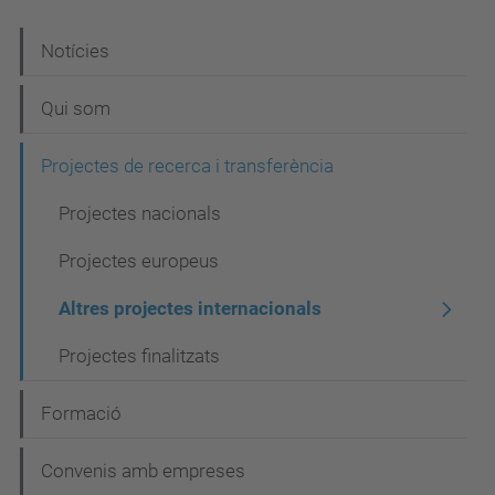
N
Notícies
a
Qui som
v
e
Projectes de recerca i transferència
g
Projectes nacionals
a
Projectes europeus
c
i
Altres projectes internacionals
ó
Projectes finalitzats
Formació
Convenis amb empreses