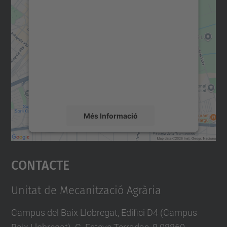
Necessitem el vostre
consentiment per carregar el
servei Google Maps!
Utilitzem un servei de tercers per incrustar
contingut del mapa que pugui recollir dades
sobre la vostra activitat. Reviseu-ne els
detalls i accepteu el servei per veure el
mapa.
Més Informació
Accepta
Contacte
powered by
Usercentrics Consent
Management Platform
Unitat de Mecanització Agrària
Campus del Baix Llobregat, Edifici D4 (Campus